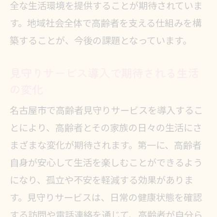
見守りサービスが高齢者にもたらす
全な生活環境を提供することが期待されていま
安心感
す。地域社会全体で高齢者を支える仕組みを構
多様なニーズに対応する見守りサー
築することが、今後の課題となっています。
ビス
見守りサービス導入で期待される生活
名古屋市の見守りサービスの進化と
の変化
展望
名古屋市で高齢者見守りサービスを導入するこ
高齢者の自立支援を目指す取り組み
とにより、高齢者とその家族の日々の生活にさ
名古屋市の高齢者支援における課題
まざまな変化が期待されます。第一に、高齢者
と解決策
自身が安心して生活を楽しむことができるよう
名古屋市の高齢者見守りサービスで家族
になり、孤立や不安を軽減する効果がありま
の負担を軽減する方法
す。見守りサービスは、日常の健康状態を確認
家族と介護者が安心できる見守り体
する訪問や電話連絡を通じて、高齢者が自分ら