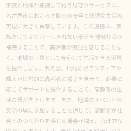
する見守り
家族と地域が連携して行う見守りサービスは、
名古屋市における高齢者の安全と快適な生活の
名古屋市で高齢者見守りサービスを利用
実現に大きく貢献しています。この連携は、家
する際のポイントと注意点
族だけではカバーしきれない部分を地域社会が
利用前に知っておくべき見守りサー
補完することで、高齢者が孤独を感じることな
ビスの基礎知識
く、地域の一員として安心して生活できる環境
サービス契約時の注意点とポイント
を提供します。例えば、地域のボランティアや
高齢者見守りサービス利用時のトラ
隣人が日常的に高齢者の様子を見守り、必要に
ブル対応法
応じてサポートを提供することで、高齢者の生
名古屋市でのサービス利用における
活の質が向上します。また、地域のイベントや
法的留意点
交流の場に参加することを通じて、高齢者が社
見守りサービスの効果的な活用法と
会とのつながりを感じる機会が増え、心理的な
評価方法