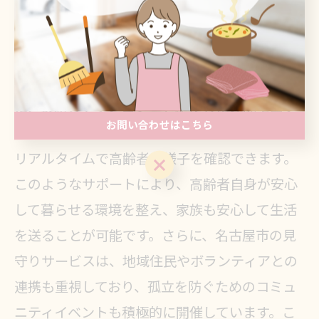
名古屋市の高齢者見守りサービスは、地域の特
性に根ざした対応が魅力です。市内の多様なニ
ーズを理解し、個々の利用者に最適なサポート
を提供します。例えば、定期的な訪問ととも
に、最新のテクノロジーを駆使した遠隔モニタ
お問い合わせはこちら
リングが導入されており、離れて暮らす家族も
リアルタイムで高齢者の様子を確認できます。
お問い合わせはこちら
このようなサポートにより、高齢者自身が安心
して暮らせる環境を整え、家族も安心して生活
を送ることが可能です。さらに、名古屋市の見
守りサービスは、地域住民やボランティアとの
連携も重視しており、孤立を防ぐためのコミュ
ニティイベントも積極的に開催しています。こ