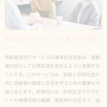
高齢者を見守る名古屋市のサービスが安
心を提供する理由
地域密着型サービスの信頼性と安心
感
高齢者見守りサービスの基本的な役割
高齢者の安全を守る最新技術の活用
とは
名古屋市の見守りサービスの特長と
メリット
高齢者見守りサービスの基本的な役割は、高齢
者が安心して日常生活を送れるように支援する
スタッフの質とサービス提供者の選
ことです。このサービスは、家族と地域社会が
び方
共に高齢者の健康と安全を守るための重要な手
名古屋市での見守りサービスが生活
段となります。具体的には、日常生活でのサポ
に与える安心感
ートや健康状態の観察、緊急時の対応まで、幅
高齢者見守りサービスが名古屋市で支持