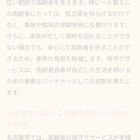
広い範囲で高齢者を支えます。特に一人暮らし
される背景とその選び方
の高齢者にとっては、孤立感を和らげるだけで
名古屋市の高齢化と見守りサービス
なく、事故や病気の早期発見にも繋がります。
の必要性
さらに、家族が忙しく現地を訪れることができ
高齢者見守りサービスの選択基準と
ない場合でも、安心して高齢者を託すことがで
は
きるため、家族の負担を軽減します。見守りサ
家族の安心を支えるサービスの特徴
ービスは、高齢者自身が自立した生活を続ける
費用対効果を考えた見守りサービス
ための重要なパートナーとしての役割を果たし
の選び方
ます。
名古屋市における高齢者見守りの支
名古屋市における高齢者見守りの現状
援体制
と課題
名古屋市での高齢者見守り: 地域密着型
サービスの魅力
名古屋市では、高齢者の見守りサービスが多様