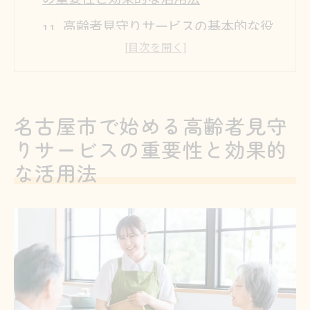
高齢者見守りサービスの基本的な役
割とは
名古屋市における高齢者見守りの現
状と課題
名古屋市で始める高齢者見守
見守りサービス導入で期待される生
りサービスの重要性と効果的
活の変化
な活用法
家族と地域が連携する見守りの効果
高齢者見守りサービスの具体的な活
用事例
名古屋市で利用できる見守りサービ
スの種類