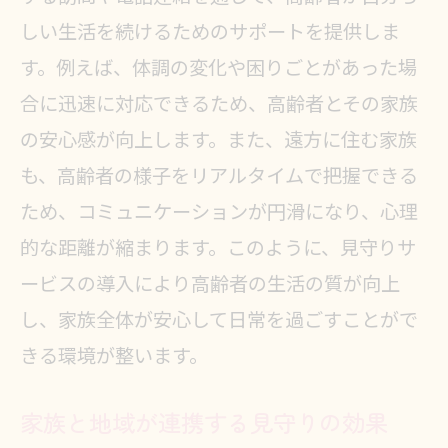
制
しい生活を続けるためのサポートを提供しま
名古屋市での訪問型支援サービスの
す。例えば、体調の変化や困りごとがあった場
活用
合に迅速に対応できるため、高齢者とその家族
テクノロジーを活用した負担軽減の
の安心感が向上します。また、遠方に住む家族
方法
も、高齢者の様子をリアルタイムで把握できる
見守りサービスを利用した負担の分
ため、コミュニケーションが円滑になり、心理
散化
的な距離が縮まります。このように、見守りサ
見守りサービス導入のための家族へ
ービスの導入により高齢者の生活の質が向上
のアドバイス
し、家族全体が安心して日常を過ごすことがで
安心を届ける名古屋市の高齢者見守りサ
きる環境が整います。
ービス: 効果と選び方
家族と地域が連携する見守りの効果
家族とのコミュニケーションを促進