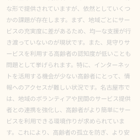
な形で提供されていますが、依然としていくつ
地域密着型の見守りサービスとは
かの課題が存在します。まず、地域ごとにサー
地域住民と共に作る安心のネットワ
ビスの充実度に差があるため、均一な支援が行
ーク
き渡っていないのが現状です。また、見守りサ
地域密着型サービスの効率的な活用
ービスを利用する高齢者の認知度が低いことも
法
問題として挙げられます。特に、インターネッ
高齢者の社会参加を促進する地域支
トを活用する機会が少ない高齢者にとって、情
援
報へのアクセスが難しい状況です。名古屋市で
高齢者の生活を支える名古屋市の見守り
は、地域のボランティアや民間のサービス提供
サービスとは
者との連携を強化し、高齢者がより簡単にサー
名古屋市における高齢者支援策の概
ビスを利用できる環境作りが求められていま
要
す。これにより、高齢者の孤立を防ぎ、より安