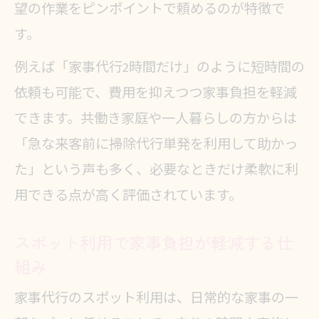
望の作業をピンポイントで頼めるのが特徴で
急な家事も安心の家事代行単発利用術
す。
急な予定変更時に家事代行単発が活
躍
例えば「家事代行2時間だけ」のように短時間の
単発家事代行で急な家事依頼も安心
依頼も可能で、費用を抑えつつ家事負担を軽減
サポート
できます。共働き家庭や一人暮らしの方からは
「急な来客前に掃除代行単発を利用して助かっ
家事代行単発の当日依頼は可能なの
た」という声も多く、必要なときだけ柔軟に利
か
用できる点が高く評価されています。
家事代行単発で不在時も安心して任
せる工夫
スポット利用で家事負担が軽減する仕
家事代行単発利用時の注意点と対策
組み
家事代行を単発で使う時の選び方指南
家事代行のスポット利用は、日常的な家事の一
家事代行単発の賢い選び方を徹底解