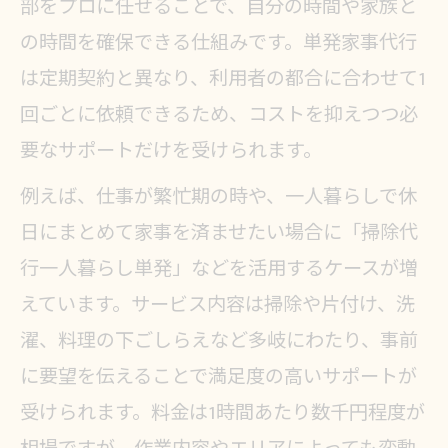
部をプロに任せることで、自分の時間や家族と
説
の時間を確保できる仕組みです。単発家事代行
家事代行単発サービスの比較ポイン
は定期契約と異なり、利用者の都合に合わせて1
ト
回ごとに依頼できるため、コストを抑えつつ必
スポット家事代行選択時の確認事項
要なサポートだけを受けられます。
家事代行単発で重視したいサービス
例えば、仕事が繁忙期の時や、一人暮らしで休
内容
日にまとめて家事を済ませたい場合に「掃除代
家事代行単発の口コミや実績の見極
行一人暮らし単発」などを活用するケースが増
め方
えています。サービス内容は掃除や片付け、洗
スポット利用で家事代行のメリットを実
濯、料理の下ごしらえなど多岐にわたり、事前
感
に要望を伝えることで満足度の高いサポートが
家事代行単発のスポット利用が叶え
受けられます。料金は1時間あたり数千円程度が
る時短術