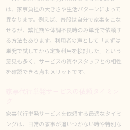
ック
は、家事負担の大きさや生活パターンによって
スポット家事代行の費用とサービス
異なります。例えば、普段は自分で家事をこな
内容を比較
せるが、繁忙期や体調不良時のみ単発で依頼す
家事代行単発の料金体系を理解して
る方法もあります。利用者の声として「まずは
賢く選ぶ
単発で試してから定期利用を検討した」という
家事代行単発の追加料金やオプショ
意見も多く、サービスの質やスタッフとの相性
ンを確認
を確認できる点もメリットです。
家事代行単発でコスパを重視する選
び方
家事代行単発サービスの依頼タイミン
グ
家事代行単発サービスを依頼する最適なタイミ
ングは、日常の家事が追いつかない時や特別な