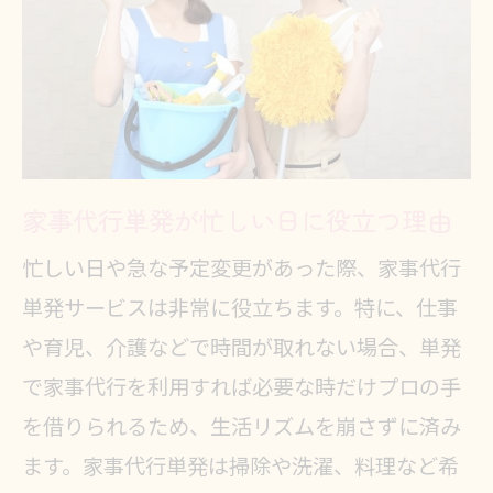
家事代行単発サービスが叶える快適な生
活
家事代行単発の利用で生活の質が向
上
単発サービスで得られる心と時間の
余裕
家事代行単発が忙しい日に役立つ理由
家事代行単発がもたらす安心感の理
忙しい日や急な予定変更があった際、家事代行
由
単発サービスは非常に役立ちます。特に、仕事
スポット依頼で家事ストレスを解消
や育児、介護などで時間が取れない場合、単発
する方法
で家事代行を利用すれば必要な時だけプロの手
家事代行単発と定期利用の違いを比
を借りられるため、生活リズムを崩さずに済み
較
ます。家事代行単発は掃除や洗濯、料理など希