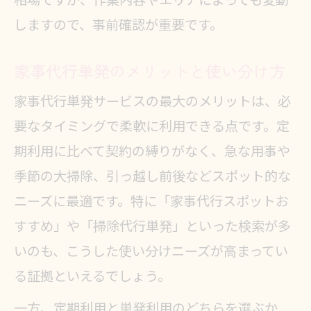
相場ですが、作業内容やエリアによっても変動
しますので、事前確認が重要です。
一人暮らしに最適な家事代行単発の
活用法
家事代行単発のメリットと使い分け方
家事代行単発のスポット依頼で得ら
家事代行単発サービスの最大のメリットは、必
れる安心
要なタイミングで柔軟に利用できる点です。定
掃除代行単発と家事代行単発の違い
期利用に比べて契約の縛りがなく、急な用事や
とは
季節の大掃除、引っ越し前後などスポット的な
家事代行単発による家の清潔維持の
ニーズに最適です。特に「家事代行スポットお
ポイント
すすめ」や「掃除代行単発」といった検索が多
家事代行単発の料金相場と賢い比較ポイ
いのも、こうした使い分けニーズが高まってい
ント
る証拠といえるでしょう。
家事代行単発の料金相場を徹底チェ
一方、定期利用と単発利用のどちらを選ぶか