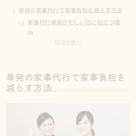
単発の家事代行で家事負担を減らす方法
家事代行単発が忙しい日に役立つ理
由
スポット利用で家事負担が軽減する
仕組み
家事代行単発のメリットと使い分け
単発の家事代行で家事負担を
方
減らす方法
家事代行単発サービスの依頼タイミ
ング
単発家事代行で効率的に家を整える
コツ