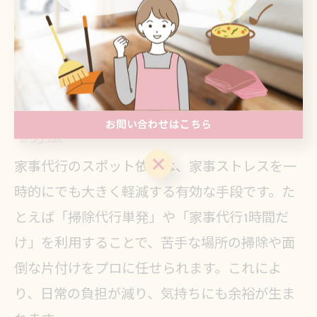
在時も安心して任せられた」という口コミも多
く、単発利用ならではの手軽さと信頼感が評価
されています。
スポット依頼で家事ストレスを解消す
お問い合わせはこちら
る方法
お問い合わせはこちら
家事代行のスポット依頼は、家事ストレスを一
時的にでも大きく軽減する有効な手段です。た
とえば「掃除代行単発」や「家事代行1時間だ
け」を利用することで、苦手な場所の掃除や面
倒な片付けをプロに任せられます。これによ
り、日常の負担が減り、気持ちにも余裕が生ま