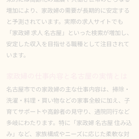
家政婦求人が名古屋で増加する理由
増加により、家政婦の需要が長期的に安定する
解説
と予測されています。実際の求人サイトでも
「家政婦 求人 名古屋」といった検索が増加し、
名古屋の家政婦求人に求められる条
安定した収入を目指せる職種として注目されて
件
います。
家政婦求人市場の今後の展望と動向
家政婦の求人選びで失敗しないコツ
家政婦の仕事内容と名古屋の実情とは
家政婦求人に応募する際のポイント
名古屋市での家政婦の主な仕事内容は、掃除・
集
洗濯・料理・買い物などの家事全般に加え、子
家政婦の相場や給料事情を現役目線で紹
育てサポートや高齢者の見守り、通院同行など
介
多岐にわたります。特に「家政婦 名古屋 住み込
家政婦の給料相場と名古屋独自の特
み」など、家族構成やニーズに応じた柔軟な対