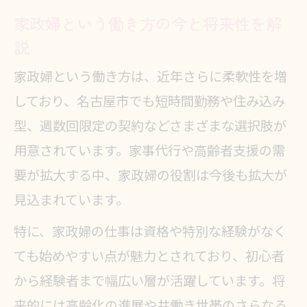
住み込み家政婦のメリットと注意点解説
家政婦という働き方の今と将来性を解
住み込み家政婦の働き方と生活スタ
説
イル
家政婦という働き方は、近年さらに柔軟性を増
家政婦の住み込み求人を選ぶ際の注
しており、名古屋市でも短時間勤務や住み込み
意点
型、週数回限定の契約などさまざまな選択肢が
住み込み家政婦ならではの収入の特
用意されています。家事代行や高齢者支援の需
徴
要が拡大する中、家政婦の役割は今後も拡大が
家政婦として住み込みで働くメリッ
見込まれています。
ト
特に、家政婦の仕事は資格や特別な経験がなく
住み込み家政婦の仕事の流れと実例
ても始めやすい点が魅力とされており、初心者
紹介
から経験者まで幅広い層が活躍しています。将
求人動向から見る名古屋の家政婦市場
来的には高齢化の進展や共働き世帯のさらなる