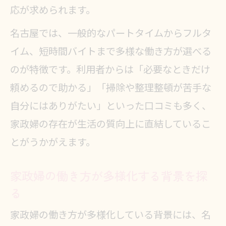
徴
応が求められます。
家政婦の収入事情と働き方の関係を
名古屋では、一般的なパートタイムからフルタ
解説
イム、短時間バイトまで多様な働き方が選べる
名古屋で家政婦の給料が決まる仕組
のが特徴です。利用者からは「必要なときだけ
み
頼めるので助かる」「掃除や整理整頓が苦手な
家政婦の給料アップを目指すポイン
自分にはありがたい」といった口コミも多く、
ト
家政婦の存在が生活の質向上に直結しているこ
家政婦の時給相場と働き方の違いを
とがうかがえます。
比較
家政婦の働き方が多様化する背景を探
る
家政婦の働き方が多様化している背景には、名