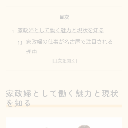
目次
家政婦として働く魅力と現状を知る
家政婦の仕事が名古屋で注目される
理由
家政婦という働き方の今と将来性を
解説
家政婦の仕事内容と名古屋の実情と
家政婦として働く魅力と現状
は
を知る
家政婦の働き方が多様化する背景を
探る