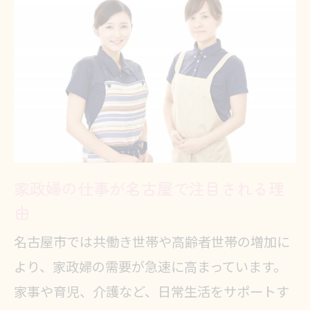
名古屋で家政婦を始めるメリットは
何か
名古屋市で家政婦が選ばれる理由徹底分
析
名古屋で家政婦が人気の背景を深掘
り
家政婦利用が名古屋で増えている要
因
家政婦の仕事が名古屋で注目される理
由
共働き世帯に家政婦の需要が高まる
理由
名古屋市では共働き世帯や高齢者世帯の増加に
家政婦サービスが名古屋で選ばれる
より、家政婦の需要が急速に高まっています。
強み
家事や育児、介護など、日常生活をサポートす