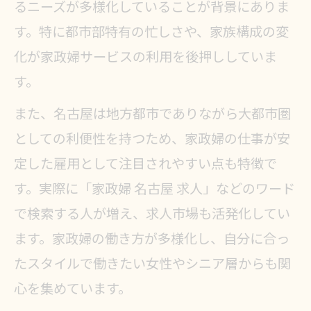
家政婦依頼が名古屋に根付く社会的
るニーズが多様化していることが背景にありま
背景
す。特に都市部特有の忙しさや、家族構成の変
化が家政婦サービスの利用を後押ししていま
仕事選びなら家政婦の働き方も視野に
す。
家政婦の仕事と他職種の違いを比較
解説
また、名古屋は地方都市でありながら大都市圏
としての利便性を持つため、家政婦の仕事が安
家政婦が選ばれる理由と働き方の特
定した雇用として注目されやすい点も特徴で
徴
す。実際に「家政婦 名古屋 求人」などのワード
家政婦の働き方がもたらす生活の変
で検索する人が増え、求人市場も活発化してい
化
ます。家政婦の働き方が多様化し、自分に合っ
主婦に人気の家政婦の仕事探しのコ
たスタイルで働きたい女性やシニア層からも関
ツ
心を集めています。
家政婦を副業にする魅力とポイント