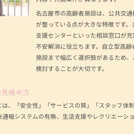
高齢者が快適に暮らすための生活アドバイス
名古屋市の高齢者施設は、公共交通
見守りサービスと高齢者の安全確保の工夫
が整っている点が大きな特徴です。
高齢者施設のサポート体制とその実際を紹介
支援センターといった相談窓口が充
高齢者施設選びで注意したいデメリット
不安解消に役立ちます。自立型高齢
施設まで幅広く選択肢があるため、
評判や費用から考える高齢者施設の選定ポイン
検討することが大切です。
高齢者施設の評判を見極めるためのチェック
高齢者施設の費用相場と家計への影響を解説
の見極め方
安い高齢者施設を選ぶ際の注意点と比較基準
には、「安全性」「サービスの質」「スタッフ体制
高齢者施設の体験談から学ぶ失敗しない選び
緊急通報システムの有無、生活支援やレクリエーシ
高齢者施設の見学予約で得られる重要情報
名古屋の相談窓口活用で安心生活を実現する方