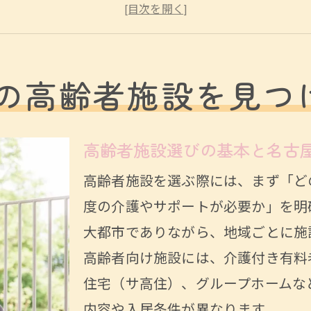
名古屋市高齢者施設一覧の活用ポイント
高齢者施設の評判と費用相場の現状を知る
高齢者向け施設の立地と周辺環境を比較する
の高齢者施設を見つ
愛知県で安心できる高齢者向け住まいの選び方
高齢者向け住まい選びに必要な条件とは
高齢者施設選びの基本と名古
愛知県高齢者施設一覧を活用した情報収集術
高齢者施設を選ぶ際には、まず「ど
高齢者のための費用比較と家計負担の目安
度の介護やサポートが必要か」を明
高齢者施設のサービス内容とメリットの理解
大都市でありながら、地域ごとに施
自立支援を重視した高齢者施設の探し方
高齢者向け施設には、介護付き有料
高齢者施設ならではの見守り体制と暮らしのコ
住宅（サ高住）、グループホームな
高齢者施設の見守り体制の重要ポイント
内容や入居条件が異なります。