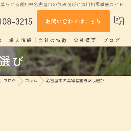
て暮らせる愛知県名古屋市の施設選びと費用相場徹底ガイド
108-3215
お問い合わせはこちら
金
求人情報
当社の特徴
会社概要
ブログ
選び
掃除
コラム
料理
ブログ
コラム
名古屋市の高齢者施設安心選び
見守り
片付け
家政婦