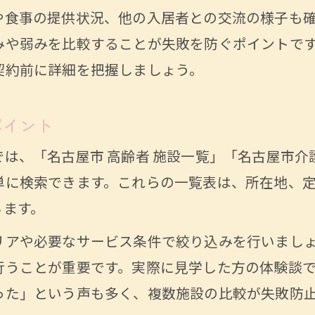
や食事の提供状況、他の入居者との交流の様子も
高齢者向け相談窓口の賢い活用手順とは
みや弱みを比較することが失敗を防ぐポイントで
相談窓口で得られる高齢者施設情報の種類
契約前に詳細を把握しましょう。
高齢者の不安を相談で解消するポイント
名古屋市の相談窓口利用時の注意点を解説
ポイント
高齢者施設選びで迷ったときの相談活用術
は、「名古屋市 高齢者 施設一覧」「名古屋市介護
自立型高齢者施設で快適に過ごす秘訣を紹介
単に検索できます。これらの一覧表は、所在地、
お問い合わせはこちら
お問い合わせはこちら
自立型高齢者施設のメリットと生活の魅力
ちます。
高齢者が快適に過ごすための施設選びのコツ
リアや必要なサービス条件で絞り込みを行いまし
自立型施設の費用相場と生活設計のポイント
行うことが重要です。実際に見学した方の体験談
高齢者が自分らしく暮らせる環境を整える方
った」という声も多く、複数施設の比較が失敗防
高齢者施設で充実した毎日を送るための工夫