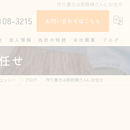
作り置きは家政婦さんにお任せ
108-3215
お問い合わせはこちら
金
求人情報
当社の特徴
会社概要
ブログ
任せ
掃除
コラム
料理
ェンシー
ブログ
作り置きは家政婦さんにお任せ
見守り
片付け
家政婦