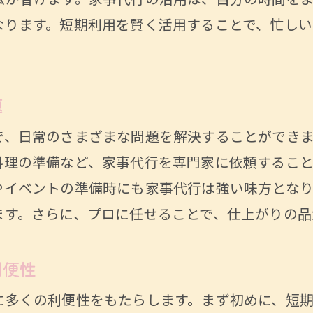
駄が省けます。家事代行の活用は、自分の時間を
家事代行が提供する特別なサービス
なります。短期利用を賢く活用することで、忙し
プロに任せることで得られる清潔感
忙しい人におすすめ家事代行の短期利用テクニ
限られた時間で家事を終わらせるコツ
題
家事代行を最大限に活用するための秘策
で、日常のさまざまな問題を解決することができま
短期利用で成果を上げるためのポイント
料理の準備など、家事代行を専門家に依頼するこ
忙しい日々にぴったりの家事代行活用術
やイベントの準備時にも家事代行は強い味方とな
効率的に短期利用を行うためのヒント
ます。さらに、プロに任せることで、仕上がりの品
家事代行で充実した休日を過ごす方法
家事代行サービスの短期利用で週末をもっと楽
利便性
家事代行で週末に自由時間を増やす方法
に多くの利便性をもたらします。まず初めに、短