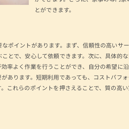
とができます。
最適な家事代行会社の選定基準
コストパフォーマンスを考えた選び方
サービス内容を比較するための方法
要なポイントがあります。まず、信頼性の高いサ
信頼できる家事代行の見極め方
ぶことで、安心して依頼できます。次に、具体的な
短期利用に適したプランの選び方
が効率よく作業を行うことができ、自分の希望に
家事代行の短期利用がもたらす生活の質の向上
要があります。短期利用であっても、コストパフォ
家族との時間を大切にするための選択
す。これらのポイントを押さえることで、質の高い
家事代行で生活がどう変わるか
家事負担軽減で得られる健康効果
心地よい生活空間を保つための秘訣