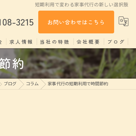
短期利用で変わる家事代行の新しい選択肢
108-3215
お問い合わせはこちら
金
求人情報
当社の特徴
会社概要
ブログ
節約
掃除
コラム
料理
ブログ
コラム
家事代行の短期利用で時間節約
見守り
片付け
家政婦