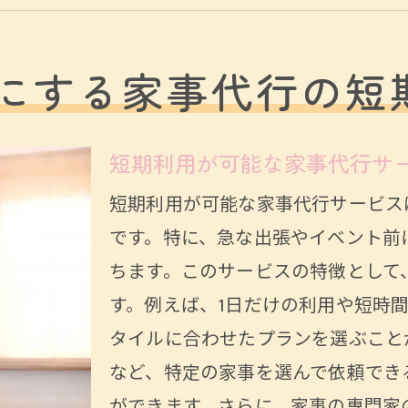
短期利用で効率を最大化する方法
家事代行の依頼で解決できる問題
にする家事代行の短
家事代行の短期利用がもたらす利便性
家事代行の短期利用で得られる時間と心の余裕
短期利用が可能な家事代行サ
短時間で効率的に家事を終える秘訣
短期利用が可能な家事代行サービス
心に余裕を持たせるための時間の使い方
です。特に、急な出張やイベント前
家事代行でストレスを軽減する方法
ちます。このサービスの特徴として
自由時間を生む家事代行の活用法
す。例えば、1日だけの利用や短時
心の平穏を得るための家事代行活用術
タイルに合わせたプランを選ぶこと
短期利用がもたらすリフレッシュ効果
など、特定の家事を選んで依頼でき
短期利用で効率アップ家事代行の選び方
ができます。さらに、家事の専門家