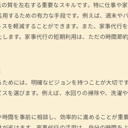
短期利用で日常が快適になる理由
活の質を左右する重要なスキルです。特に仕事や家
専門家に任せる安心感家事代行の活用法
活用するための有力な手段です。例えば、週末や
プロの手による家事の安心感
レスを軽減することができます。また、家事代行を
専門家が提供する高品質なサービス
上します。家事代行の短期利用は、ただの時間節
家事代行を通じて学べる家事のコツ
信頼できるプロフェッショナルの選び方
法
専門家に任せることで得られる心の余裕
お問い合わせはこちら
お問い合わせはこちら
掃除や洗濯をプロに任せる短期利用のメリット
るためには、明確なビジョンを持つことが大切で
ビスを選びます。例えば、水回りの掃除や、洗濯や
短期利用で掃除の質が向上する理由
洗濯をプロに任せる安心感
掃除や洗濯を依頼する際の注意点
や時間を事前に相談し、効率的に進めることが重