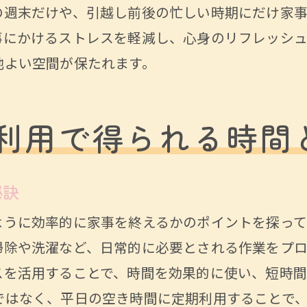
週末を充実させる家事代行の活用法
の週末だけや、引越し前後の忙しい時期にだけ家
短期利用でリフレッシュする週末の過ごし方
事にかけるストレスを軽減し、心身のリフレッシ
家族や友人と過ごす時間を増やすための選択
地よい空間が保たれます。
家事代行を活用して週末をもっと有意義に
利用で得られる時間
秘訣
ように効率的に家事を終えるかのポイントを探っ
掃除や洗濯など、日常的に必要とされる作業をプ
スを活用することで、時間を効果的に使い、短時間
ではなく、平日の空き時間に定期利用することで