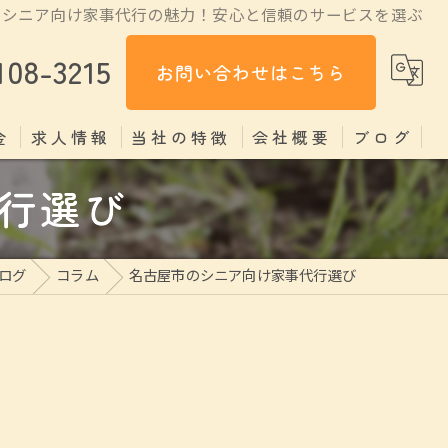
のシニア向け家事代行の魅力！安心と信頼のサービスを選ぶ
108-3215
お問い合わせはこちら
金
求人情報
当社の特徴
会社概要
ブログ
行選び
掃除
コラム
料理
ログ
コラム
名古屋市のシニア向け家事代行選び
見守り
片付け
家政婦