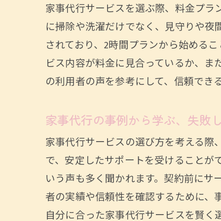
実際
家事代行サービスを選ぶ際、料金プラ
ストレ
に掃除や洗濯だけでなく、見守りや夜
家事
されており、2時間プランから始める
シニ
ビス内容が料金に見合っているか、ま
の利用者の声を参考にして、信頼でき
心の
家事
家事代行の事例から学ぶ、失敗
高齢者
家事代行サービスの選び方を考える際
家事
で、安定したサポートを受けることが
名古
いう声も多く聞かれます。契約前にサ
ニー
者の実績や信頼性を確認するために、
地域
自分に合った家事代行サービスを賢く