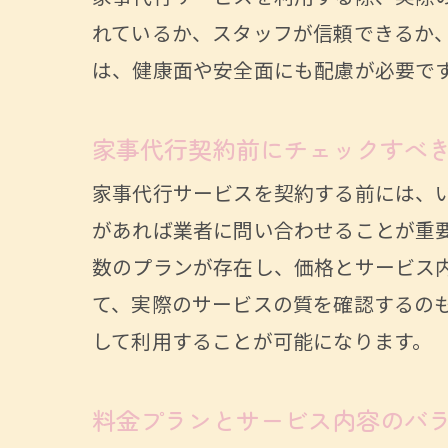
夜間付
れているか、スタッフが信頼できるか
夜間
は、健康面や安全面にも配慮が必要で
夜間
付添
家事代行契約前にチェックすべ
シニ
家事代行サービスを契約する前には、
夜間
があれば業者に問い合わせることが重
家事代
数のプランが存在し、価格とサービス
地域
て、実際のサービスの質を確認するの
人気
して利用することが可能になります。
サー
名古
料金プランとサービス内容のバ