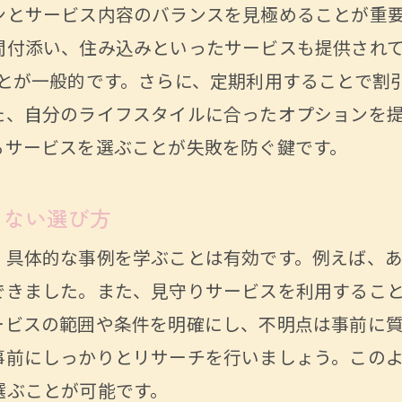
のサービス事例から見る成功要因
ンとサービス内容のバランスを見極めることが重
スフリーな日常を！家事代行で叶えるシニアの快
間付添い、住み込みといったサービスも提供され
代行で実現するシニアライフの充実
ことが一般的です。さらに、定期利用することで割
アの生活リズムに合わせた柔軟な対応
た、自分のライフスタイルに合ったオプションを
るサービスを選ぶことが失敗を防ぐ鍵です。
負担を減らす家事代行の実例
代行で叶える生活の質向上
しない選び方
のニーズに応える名古屋市の家事代行サービスの実
、具体的な事例を学ぶことは有効です。例えば、
代行サービスが高齢者に選ばれる理由
できました。また、見守りサービスを利用するこ
屋市の家事代行業者の特長とサービス内容
ービスの範囲や条件を明確にし、不明点は事前に
ズに応じたカスタマイズ可能なプラン
事前にしっかりとリサーチを行いましょう。この
に根ざした安心のサポート体制
選ぶことが可能です。