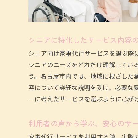
シニ
サー
家事
シニアに特化したサービス内容
家事
シニア向け家事代行サービスを選ぶ際
忙しい
シニアのニーズをどれだけ理解してい
スト
う。名古屋市内では、地域に根ざした
高齢
容について詳細な説明を受け、必要な
一に考えたサービスを選ぶように心が
安全
日々
利用者の声から学ぶ、安心のサ
家族
家事代行サービスを利用する際、実際