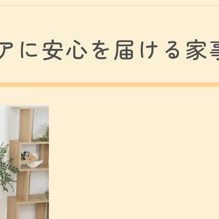
プランとサービス内容のバランスを考える
代行の事例から学ぶ、失敗しない選び方
アに安心を届ける家
の心と時間に余裕を与える家事代行の利用メリッ
代行で得られる時間のゆとりとその活用法
アの健康を守るための家事サポートの重要性
の質を向上させる家事代行の具体例
ケアも担う、家事代行の付加価値
アの孤立感を和らげる家事代行の役割
行で実現するシニアの生活支援と信頼のポイント
者生活を支える見守りサービスの重要性
できる家事代行業者の見極め方