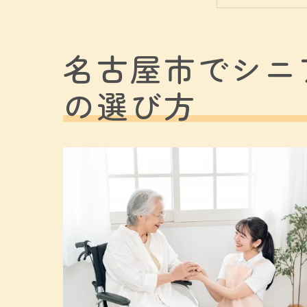
料金
家事
名古屋市でシニ
高齢者
の選び方
家事
シニ
生活
心の
シニ
家事代
高齢
信頼