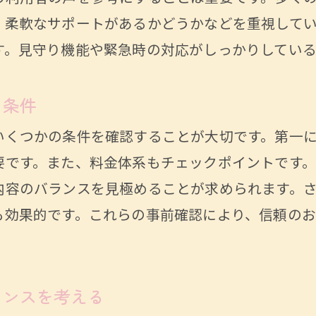
添いも可能な名古屋市の家事代行サービスを探そ
、柔軟なサポートがあるかどうかなどを重視して
付添いサービスの必要性と選び方
す。見守り機能や緊急時の対応がしっかりしている
も安心できる家事代行業者の条件
いサービスの活用事例とその効果
き条件
アが安心して利用できる夜間サポート
いくつかの条件を確認することが大切です。第一
付添いサービスのメリットとデメリット
要です。また、料金体系もチェックポイントです
行で高齢者を支える名古屋市の注目サービス事例
内容のバランスを見極めることが求められます。
お問い合わせはこちら
お問い合わせはこちら
密着型のサービスがもたらす安心感
も効果的です。これらの事前確認により、信頼の
の家事代行サービスの成功ポイント
ビス導入による生活の変化とその効果
屋市での家事代行利用者の声
ランスを考える