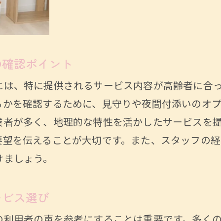
アに必要な生活サポート内容の具体例
ビス利用者のリアルな体験談
代行がシニアに与える安心感の理由
の確認ポイント
代行と介護サービスの違いを理解する
には、特に提供されるサービス内容が高齢者に合
女性におすすめ！名古屋市の家事代行が高齢者に
るかを確認するために、見守りや夜間付添いのオ
レス軽減のために知っておきたい家事代行活用術
業者が多く、地理的な特性を活かしたサービスを
者のためのプランの魅力
要望を伝えることが大切です。また、スタッフの
けましょう。
で安心な家事代行サービスの特徴
の生活を支える家事代行の具体的な役割
ービス選び
の安心を支える家事代行の活用法
の利用者の声を参考にすることは重要です。多く